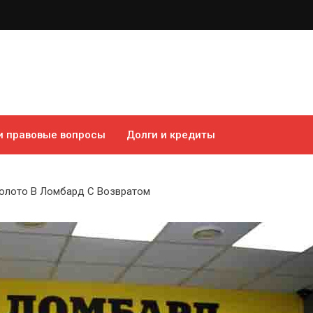
 и правовые вопросы
Долги и кредиты
олото В Ломбард С Возвратом