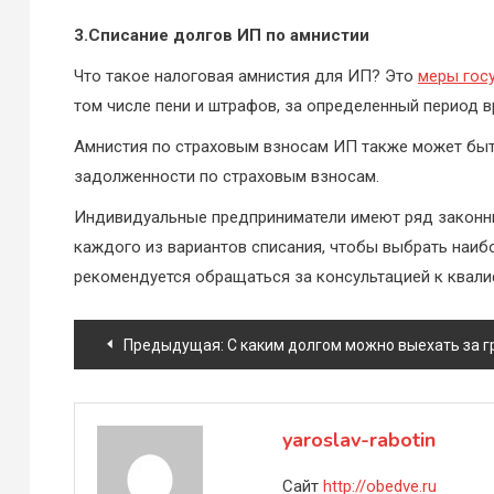
3.Списание долгов ИП по амнистии
Что такое налоговая амнистия для ИП? Это
меры гос
том числе пени и штрафов, за определенный период в
Амнистия по страховым взносам ИП также может быт
задолженности по страховым взносам.
Индивидуальные предприниматели имеют ряд законны
каждого из вариантов списания, чтобы выбрать наи
рекомендуется обращаться за консультацией к квал
Навигация
Предыдущая:
С каким долгом можно выехать за г
по
записям
yaroslav-rabotin
Сайт
http://obedve.ru