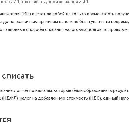
о
,
долги ИП
как списать долги по налогам ИП
нимателя (ИП) влечет за собой не только возможность получен
когда по различным причинам налоги не были уплачены вовремя
уют законные способы списания налоговых долгов по прошлым 
 списать
сание долгов по налогам, которые были образованы в результа
ц (НДФЛ), налог на добавленную стоимость (НДС), единый нало
тся