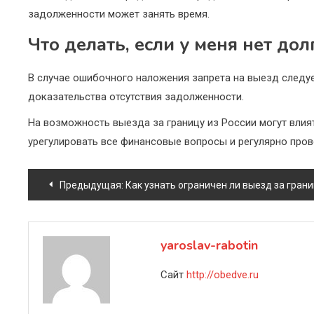
задолженности может занять время.
Что делать, если у меня нет до
В случае ошибочного наложения запрета на выезд следу
доказательства отсутствия задолженности.
На возможность выезда за границу из России могут вли
урегулировать все финансовые вопросы и регулярно про
Навигация
Предыдущая:
Как узнать ограничен ли выезд за гран
по
записям
yaroslav-rabotin
Сайт
http://obedve.ru